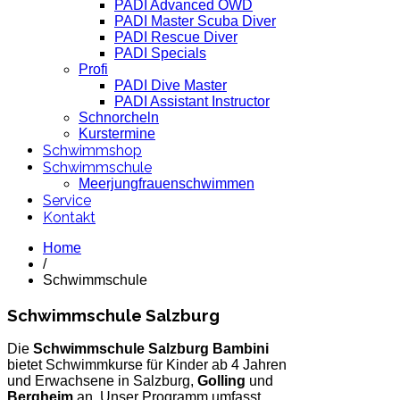
PADI Advanced OWD
PADI Master Scuba Diver
PADI Rescue Diver
PADI Specials
Profi
PADI Dive Master
PADI Assistant Instructor
Schnorcheln
Kurstermine
Schwimmshop
Schwimmschule
Meerjungfrauenschwimmen
Service
Kontakt
Home
/
Schwimmschule
Schwimmschule Salzburg
Die
Schwimmschule Salzburg Bambini
bietet Schwimmkurse für Kinder ab 4 Jahren
und Erwachsene in Salzburg,
Golling
und
Bergheim
an. Unser Programm umfasst