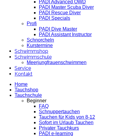
PADI Advanced OWD
PADI Master Scuba Diver
PADI Rescue Diver
PADI Specials
Profi
PADI Dive Master
PADI Assistant Instructor
Schnorcheln
Kurstermine
Schwimmshop
Schwimmschule
Meerjungfrauenschwimmen
Service
Kontakt
Home
Tauchshop
Tauchschule
Beginner
FAQ
Schnuppertauchen
Tauchen für Kids von 8-12
Sofort im Urlaub Tauchen
Privater Tauchkurs
PADI e-learning