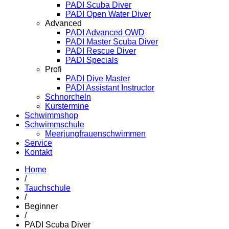
PADI Scuba Diver
PADI Open Water Diver
Advanced
PADI Advanced OWD
PADI Master Scuba Diver
PADI Rescue Diver
PADI Specials
Profi
PADI Dive Master
PADI Assistant Instructor
Schnorcheln
Kurstermine
Schwimmshop
Schwimmschule
Meerjungfrauenschwimmen
Service
Kontakt
Home
/
Tauchschule
/
Beginner
/
PADI Scuba Diver