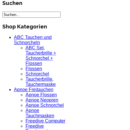
Suchen
Shop Kategorien
ABC Tauchen und
Schnorcheln
ABC Set,
Taucherbrille +
Schnorchel +
Flossen
Flossen
Schnorchel
Taucherbrille,
Tauchermaske
Apnoe Freitauchen
Apnoe Flossen
Apnoe Neopren
Apnoe Schnorchel
Apnoe
Tauchmasken
Freedive Computer
Freedive