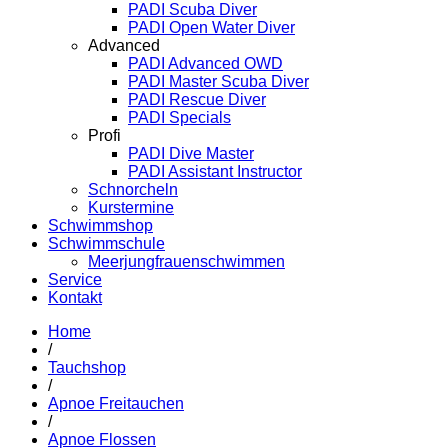
PADI Scuba Diver
PADI Open Water Diver
Advanced
PADI Advanced OWD
PADI Master Scuba Diver
PADI Rescue Diver
PADI Specials
Profi
PADI Dive Master
PADI Assistant Instructor
Schnorcheln
Kurstermine
Schwimmshop
Schwimmschule
Meerjungfrauenschwimmen
Service
Kontakt
Home
/
Tauchshop
/
Apnoe Freitauchen
/
Apnoe Flossen