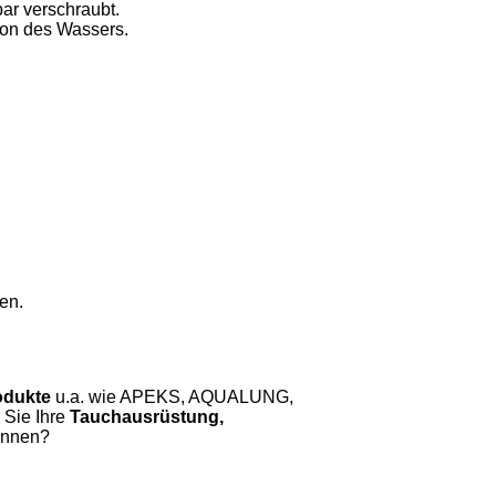
bar verschraubt.
tion des Wassers.
en.
odukte
u.a. wie APEKS, AQUALUNG,
ie Ihre
Tauchausrüstung,
önnen?