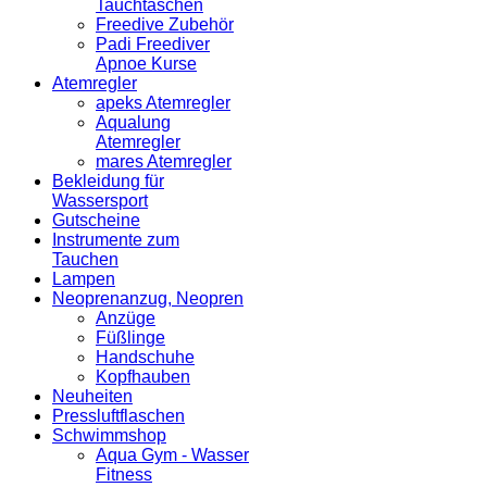
Tauchtaschen
Freedive Zubehör
Padi Freediver
Apnoe Kurse
Atemregler
apeks Atemregler
Aqualung
Atemregler
mares Atemregler
Bekleidung für
Wassersport
Gutscheine
Instrumente zum
Tauchen
Lampen
Neoprenanzug, Neopren
Anzüge
Füßlinge
Handschuhe
Kopfhauben
Neuheiten
Pressluftflaschen
Schwimmshop
Aqua Gym - Wasser
Fitness