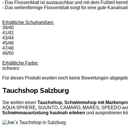
- Das Flossenblatt ist austauschbar und mit dem Fußteil trenn
- Das wellenförmige Flossenblatt sorgt für eine gute Kanalisa
Erhältliche Schuhgrößen:
39/40
41/42
43/44
45/46
47/48
49/50
Erhältliche Farbe:
schwarz
Für dieses Produkt wurden noch keine Bewertungen abgegeb
Tauchshop Salzburg
Sie wollen einen
Tauchshop, Schwimmshop mit Markenpr
AQUA SPHERE, SUUNTO, CAMARO, MARES, SPEEDO wo S
Schwimmausrüstung hautnah erleben
und ausprobieren k