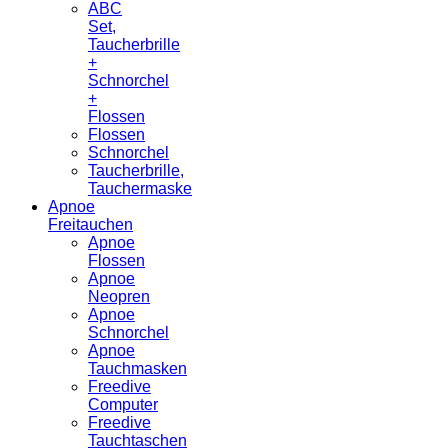
ABC
Set,
Taucherbrille
+
Schnorchel
+
Flossen
Flossen
Schnorchel
Taucherbrille,
Tauchermaske
Apnoe
Freitauchen
Apnoe
Flossen
Apnoe
Neopren
Apnoe
Schnorchel
Apnoe
Tauchmasken
Freedive
Computer
Freedive
Tauchtaschen