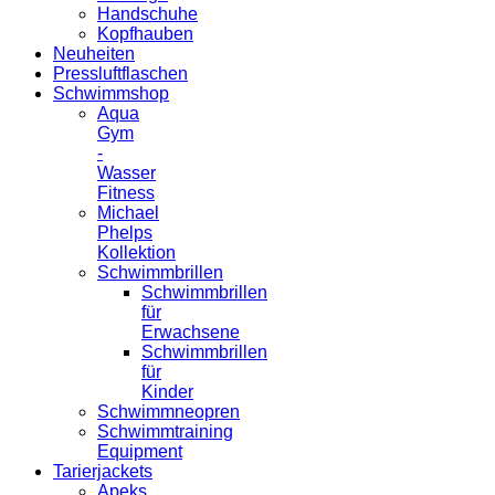
Handschuhe
Kopfhauben
Neuheiten
Pressluftflaschen
Schwimmshop
Aqua
Gym
-
Wasser
Fitness
Michael
Phelps
Kollektion
Schwimmbrillen
Schwimmbrillen
für
Erwachsene
Schwimmbrillen
für
Kinder
Schwimmneopren
Schwimmtraining
Equipment
Tarierjackets
Apeks