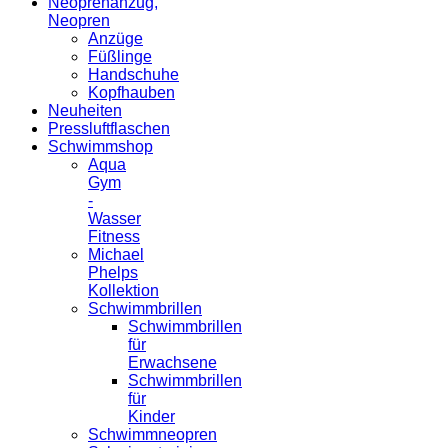
Neoprenanzug,
Neopren
Anzüge
Füßlinge
Handschuhe
Kopfhauben
Neuheiten
Pressluftflaschen
Schwimmshop
Aqua
Gym
-
Wasser
Fitness
Michael
Phelps
Kollektion
Schwimmbrillen
Schwimmbrillen
für
Erwachsene
Schwimmbrillen
für
Kinder
Schwimmneopren