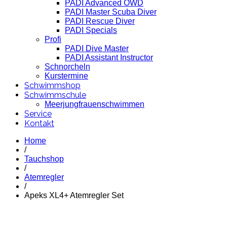
PADI Advanced OWD
PADI Master Scuba Diver
PADI Rescue Diver
PADI Specials
Profi
PADI Dive Master
PADI Assistant Instructor
Schnorcheln
Kurstermine
Schwimmshop
Schwimmschule
Meerjungfrauenschwimmen
Service
Kontakt
Home
/
Tauchshop
/
Atemregler
/
Apeks XL4+ Atemregler Set