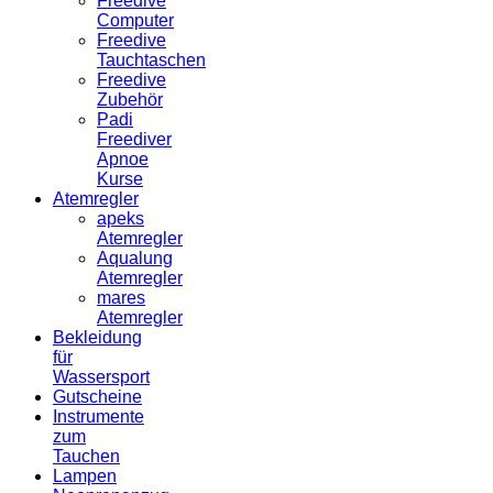
Freedive
Computer
Freedive
Tauchtaschen
Freedive
Zubehör
Padi
Freediver
Apnoe
Kurse
Atemregler
apeks
Atemregler
Aqualung
Atemregler
mares
Atemregler
Bekleidung
für
Wassersport
Gutscheine
Instrumente
zum
Tauchen
Lampen