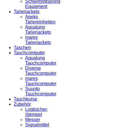
Schwimmtraining
Equipment
Tarierjackets
Apeks
Tariereinheiten
Aqualung
Tarierjackets
mares
Tarierjackets
Taschen
Tauchcomputer
Aqualung
Tauchcomputer
Diverse
Tauchcomputer
mares
Tauchcomputer
Suunto
Tauchcomputer
Tauchkurse
Zubehör
Logbücher,
Stempel
Messer
Signalmittel