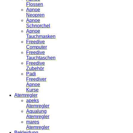
Flossen
Apnoe
Neopren
Apnoe
Schnorchel
Apnoe
Tauchmasken
Freedive
Computer
Freedive
Tauchtaschen
Freedive
Zubehör
Padi
Freediver
Apnoe
Kurse
Atemregler
apeks
Atemregler
Aqualung
Atemregler
mares
Atemregler
Bekleidung