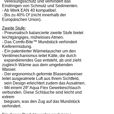
Vereisungsschutz und verhindert das
Eindringen von Schmutz und Sedimenten.
- Ab Werk EAN 40 kompatibel.
- Bis zu 40% O² (nicht innerhalb der
Europäischen Union).
Zweite Stufe:
- Pneumatisch balancierte zweite Stufe bietet
leichtgängiges, müheloses Atmen.
- Das Comfo-Bite™ Mundstück verhindert
Kieferermüdung.
- Ein patentierter Wärmetauscher um den
Ventilmechanismus leitet Kälte, die durch
expandierendes Gas entsteht, ab und zieht
zugleich Wärme aus dem umgebenden
Wasser.
- Der ergonomisch geformte Blasenabweiser
leitet ausgeatmete Luft aus Ihrem Sichtfeld,
sein Design erleichtert zudem das Ausatmen.
- Mit einem 29“ Aqua Flex Gewebeschlauch
verbunden. Diese Schläuche sind leicht und
extrem
biegsam, was den Zug auf das Mundstück
verhindert.