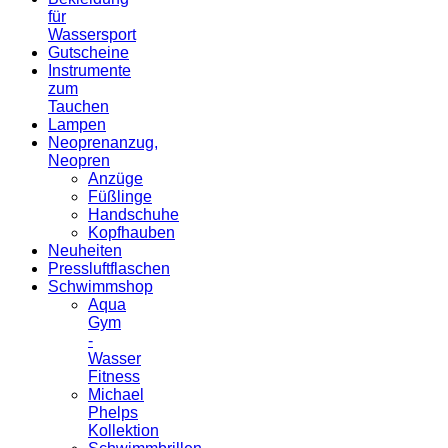
für
Wassersport
Gutscheine
Instrumente
zum
Tauchen
Lampen
Neoprenanzug,
Neopren
Anzüge
Füßlinge
Handschuhe
Kopfhauben
Neuheiten
Pressluftflaschen
Schwimmshop
Aqua
Gym
-
Wasser
Fitness
Michael
Phelps
Kollektion