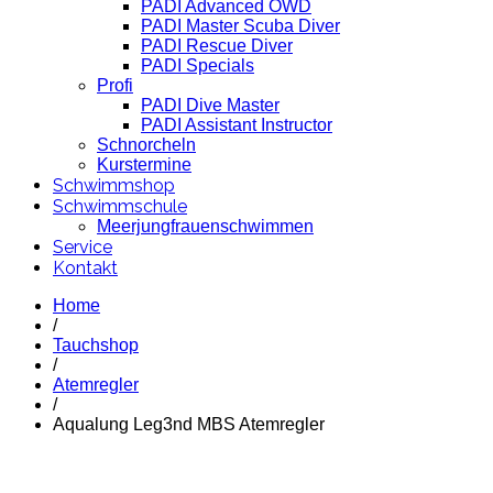
PADI Advanced OWD
PADI Master Scuba Diver
PADI Rescue Diver
PADI Specials
Profi
PADI Dive Master
PADI Assistant Instructor
Schnorcheln
Kurstermine
Schwimmshop
Schwimmschule
Meerjungfrauenschwimmen
Service
Kontakt
Home
/
Tauchshop
/
Atemregler
/
Aqualung Leg3nd MBS Atemregler