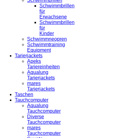
Schwimmbrillen
Schwimmbrillen
für
Erwachsene
Schwimmbrillen
für
Kinder
Schwimmneopren
Schwimmtraining
Equipment
Tarierjackets
Apeks
Tariereinheiten
Aqualung
Tarierjackets
mares
Tarierjackets
Taschen
Tauchcomputer
Aqualung
Tauchcomputer
Diverse
Tauchcomputer
mares
Tauchcomputer