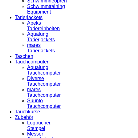
Schwimmneopren
Schwimmtraining
Equipment
Tarierjackets
Apeks
Tariereinheiten
Aqualung
Tarierjackets
mares
Tarierjackets
Taschen
Tauchcomputer
Aqualung
Tauchcomputer
Diverse
Tauchcomputer
mares
Tauchcomputer
Suunto
Tauchcomputer
Tauchkurse
Zubehör
Logbücher,
Stempel
Messer