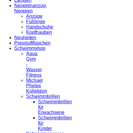
Lampen
Neoprenanzug,
Neopren
Anzüge
Füßlinge
Handschuhe
Kopfhauben
Neuheiten
Pressluftflaschen
Schwimmshop
Aqua
Gym
-
Wasser
Fitness
Michael
Phelps
Kollektion
Schwimmbrillen
Schwimmbrillen
für
Erwachsene
Schwimmbrillen
für
Kinder