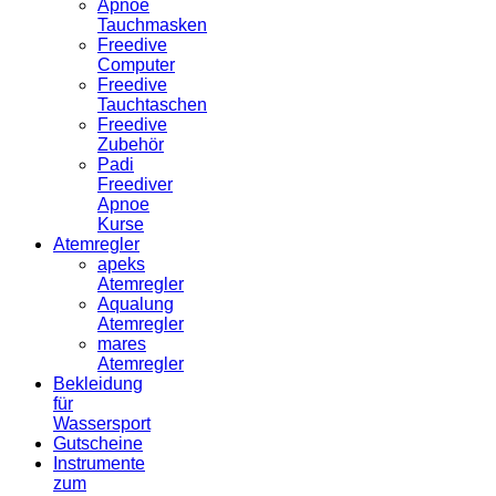
Apnoe
Tauchmasken
Freedive
Computer
Freedive
Tauchtaschen
Freedive
Zubehör
Padi
Freediver
Apnoe
Kurse
Atemregler
apeks
Atemregler
Aqualung
Atemregler
mares
Atemregler
Bekleidung
für
Wassersport
Gutscheine
Instrumente
zum