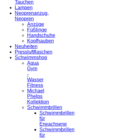
Tauchen
Lampen
Neoprenanzug,
Neopren
Anzüge
Füßlinge
Handschuhe
Kopfhauben
Neuheiten
Pressluftflaschen
Schwimmshop
Aqua
Gym
-
Wasser
Fitness
Michael
Phelps
Kollektion
Schwimmbrillen
Schwimmbrillen
für
Erwachsene
Schwimmbrillen
für