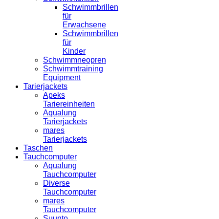
Schwimmbrillen
für
Erwachsene
Schwimmbrillen
für
Kinder
Schwimmneopren
Schwimmtraining
Equipment
Tarierjackets
Apeks
Tariereinheiten
Aqualung
Tarierjackets
mares
Tarierjackets
Taschen
Tauchcomputer
Aqualung
Tauchcomputer
Diverse
Tauchcomputer
mares
Tauchcomputer
Suunto