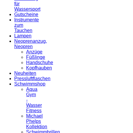
für
Wassersport
Gutscheine
Instrumente
zum
Tauchen
Lampen
Neoprenanzug,
Neopren
Anzüge
Füßlinge
Handschuhe
Kopfhauben
Neuheiten
Pressluftflaschen
Schwimmshop
Aqua
Gym
-
Wasser
Fitness
Michael
Phelps
Kollektion
Schwimmbrillen