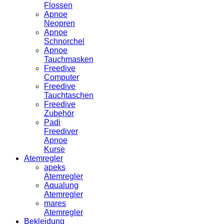
Flossen
Apnoe
Neopren
Apnoe
Schnorchel
Apnoe
Tauchmasken
Freedive
Computer
Freedive
Tauchtaschen
Freedive
Zubehör
Padi
Freediver
Apnoe
Kurse
Atemregler
apeks
Atemregler
Aqualung
Atemregler
mares
Atemregler
Bekleidung