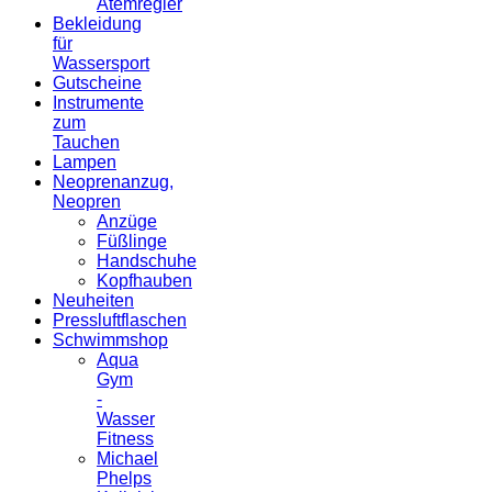
Atemregler
Bekleidung
für
Wassersport
Gutscheine
Instrumente
zum
Tauchen
Lampen
Neoprenanzug,
Neopren
Anzüge
Füßlinge
Handschuhe
Kopfhauben
Neuheiten
Pressluftflaschen
Schwimmshop
Aqua
Gym
-
Wasser
Fitness
Michael
Phelps