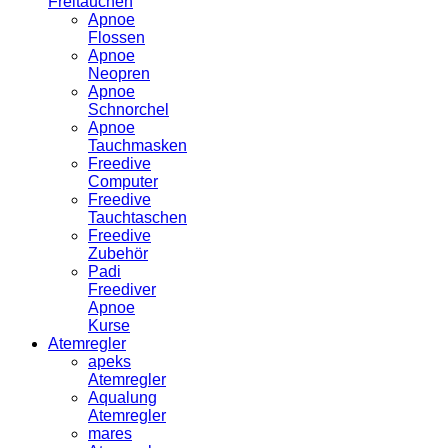
Freitauchen
Apnoe
Flossen
Apnoe
Neopren
Apnoe
Schnorchel
Apnoe
Tauchmasken
Freedive
Computer
Freedive
Tauchtaschen
Freedive
Zubehör
Padi
Freediver
Apnoe
Kurse
Atemregler
apeks
Atemregler
Aqualung
Atemregler
mares