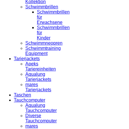
Kollektion
Schwimmbrillen
Schwimmbrillen
für
Erwachsene
Schwimmbrillen
für
Kinder
Schwimmneopren
Schwimmtraining
Equipment
Tarierjackets
Apeks
Tariereinheiten
Aqualung
Tarierjackets
mares
Tarierjackets
Taschen
Tauchcomputer
Aqualung
Tauchcomputer
Diverse
Tauchcomputer
mares