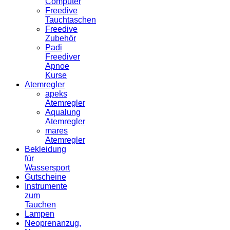
Computer
Freedive
Tauchtaschen
Freedive
Zubehör
Padi
Freediver
Apnoe
Kurse
Atemregler
apeks
Atemregler
Aqualung
Atemregler
mares
Atemregler
Bekleidung
für
Wassersport
Gutscheine
Instrumente
zum
Tauchen
Lampen
Neoprenanzug,