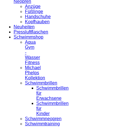
Neopren
Anzüge
Füßlinge
Handschuhe
Kopfhauben
Neuheiten
Pressluftflaschen
Schwimmshop
Aqua
Gym
-
Wasser
Fitness
Michael
Phelps
Kollektion
Schwimmbrillen
Schwimmbrillen
für
Erwachsene
Schwimmbrillen
für
Kinder
Schwimmneopren
Schwimmtraining