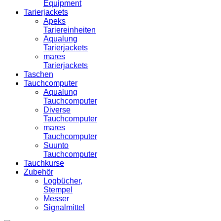
Equipment
Tarierjackets
Apeks
Tariereinheiten
Aqualung
Tarierjackets
mares
Tarierjackets
Taschen
Tauchcomputer
Aqualung
Tauchcomputer
Diverse
Tauchcomputer
mares
Tauchcomputer
Suunto
Tauchcomputer
Tauchkurse
Zubehör
Logbücher,
Stempel
Messer
Signalmittel