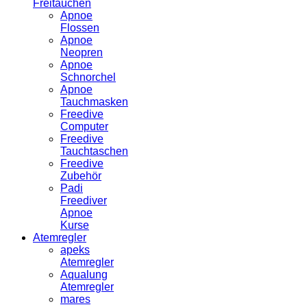
Freitauchen
Apnoe
Flossen
Apnoe
Neopren
Apnoe
Schnorchel
Apnoe
Tauchmasken
Freedive
Computer
Freedive
Tauchtaschen
Freedive
Zubehör
Padi
Freediver
Apnoe
Kurse
Atemregler
apeks
Atemregler
Aqualung
Atemregler
mares