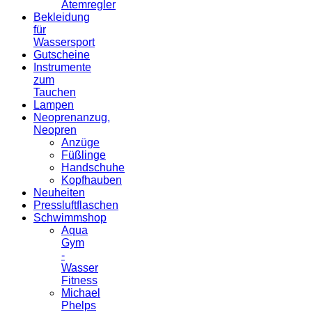
Atemregler
Bekleidung
für
Wassersport
Gutscheine
Instrumente
zum
Tauchen
Lampen
Neoprenanzug,
Neopren
Anzüge
Füßlinge
Handschuhe
Kopfhauben
Neuheiten
Pressluftflaschen
Schwimmshop
Aqua
Gym
-
Wasser
Fitness
Michael
Phelps