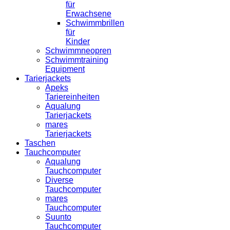
für
Erwachsene
Schwimmbrillen
für
Kinder
Schwimmneopren
Schwimmtraining
Equipment
Tarierjackets
Apeks
Tariereinheiten
Aqualung
Tarierjackets
mares
Tarierjackets
Taschen
Tauchcomputer
Aqualung
Tauchcomputer
Diverse
Tauchcomputer
mares
Tauchcomputer
Suunto
Tauchcomputer