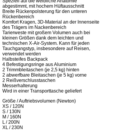
Speziell auf die weibliche Anatomie
abgestimmt, mit hochem Hüftausschnitt
Breite Rückenpolsterung für den unteren
Rückenbereich
Komfort Kragen, 3D-Material an der Innenseite
des Trägers im Nackenbereich
Tarierweste mit großem Volumen auch bei
kleinen Größen dank dem leichten und
technischen X-Air-System. Kann für jeden
Tauchgangstyp, insbesondere auf Reisen,
verwendet werden
Halbsteifes Backpack
4 Befestigungsringe aus Aluminium
2 Trimmbleitaschen (je 2,5 kg) hinten
2 abwerfbare Bleitaschen (je 5 kg) vorne
2 Reißverschlusstaschen
Messerhalterung
Wird in einer Transporttasche geliefert
Größe / Auftriebsvolumen (Newton)
XS / 120N
S / 130N
M / 160N
L / 200N
XL / 230N