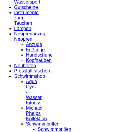
Wassersport
Gutscheine
Instrumente
zum
Tauchen
Lampen
Neoprenanzug,
Neopren
Anzüge
Füßlinge
Handschuhe
Kopfhauben
Neuheiten
Pressluftflaschen
Schwimmshop
Aqua
Gym
-
Wasser
Fitness
Michael
Phelps
Kollektion
Schwimmbrillen
Schwimmbrillen