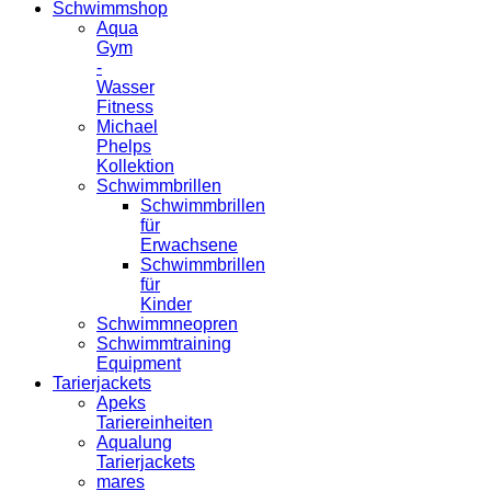
Schwimmshop
Aqua
Gym
-
Wasser
Fitness
Michael
Phelps
Kollektion
Schwimmbrillen
Schwimmbrillen
für
Erwachsene
Schwimmbrillen
für
Kinder
Schwimmneopren
Schwimmtraining
Equipment
Tarierjackets
Apeks
Tariereinheiten
Aqualung
Tarierjackets
mares