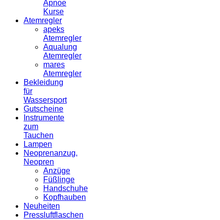
Apnoe
Kurse
Atemregler
apeks
Atemregler
Aqualung
Atemregler
mares
Atemregler
Bekleidung
für
Wassersport
Gutscheine
Instrumente
zum
Tauchen
Lampen
Neoprenanzug,
Neopren
Anzüge
Füßlinge
Handschuhe
Kopfhauben
Neuheiten
Pressluftflaschen