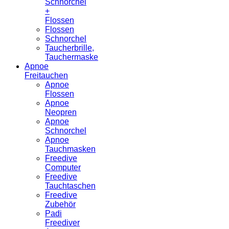
Schnorchel
+
Flossen
Flossen
Schnorchel
Taucherbrille,
Tauchermaske
Apnoe
Freitauchen
Apnoe
Flossen
Apnoe
Neopren
Apnoe
Schnorchel
Apnoe
Tauchmasken
Freedive
Computer
Freedive
Tauchtaschen
Freedive
Zubehör
Padi
Freediver