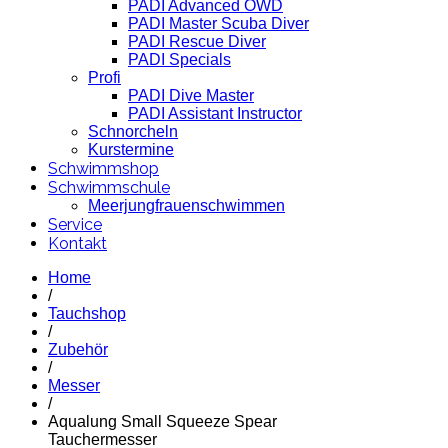
PADI Advanced OWD
PADI Master Scuba Diver
PADI Rescue Diver
PADI Specials
Profi
PADI Dive Master
PADI Assistant Instructor
Schnorcheln
Kurstermine
Schwimmshop
Schwimmschule
Meerjungfrauenschwimmen
Service
Kontakt
Home
/
Tauchshop
/
Zubehör
/
Messer
/
Aqualung Small Squeeze Spear
Tauchermesser