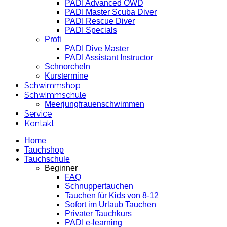
PADI Advanced OWD
PADI Master Scuba Diver
PADI Rescue Diver
PADI Specials
Profi
PADI Dive Master
PADI Assistant Instructor
Schnorcheln
Kurstermine
Schwimmshop
Schwimmschule
Meerjungfrauenschwimmen
Service
Kontakt
Home
Tauchshop
Tauchschule
Beginner
FAQ
Schnuppertauchen
Tauchen für Kids von 8-12
Sofort im Urlaub Tauchen
Privater Tauchkurs
PADI e-learning