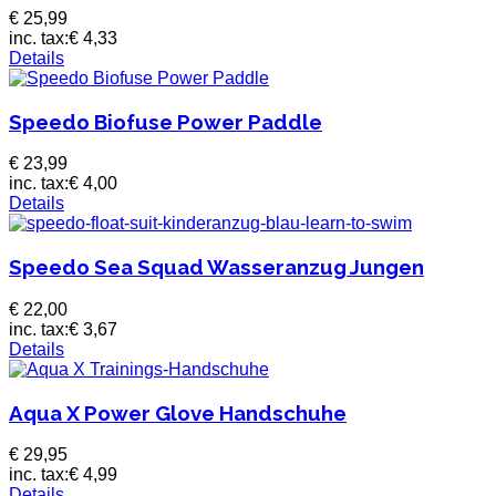
€ 25,99
inc. tax:
€ 4,33
Details
Speedo Biofuse Power Paddle
€ 23,99
inc. tax:
€ 4,00
Details
Speedo Sea Squad Wasseranzug Jungen
€ 22,00
inc. tax:
€ 3,67
Details
Aqua X Power Glove Handschuhe
€ 29,95
inc. tax:
€ 4,99
Details